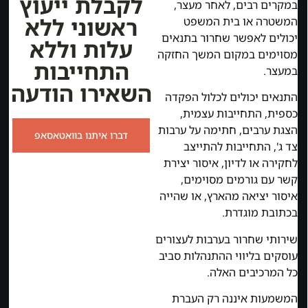
לקבלת ייעוץ
במקרים רבים, לאחר מעצר,
ראשוני ללא
המשטרה או בית המשפט
יכולים לאפשר שחרור בתנאים
עלות וללא
מסוימים במקום המשך החזקה
התחייבות
במעצר.
השאירו הודעה
התנאים יכולים לכלול הפקדה
כספית, התחייבות עצמית,
הצגת ערבים, חתימה על ערבות
דברו איתנו בוואטאסאפ
צד ג', התחייבות להתייצב
לחקירה או לדיון, איסור יצירת
קשר עם גורמים מסוימים,
איסור יציאה מהארץ, או שהייה
בכתובת מוגדרת.
שירותי שחרור בערבות לעצורים
עוסקים בליווי ההתנהלות סביב
כל המרכיבים האלה.
המשמעות איננה רק העברת