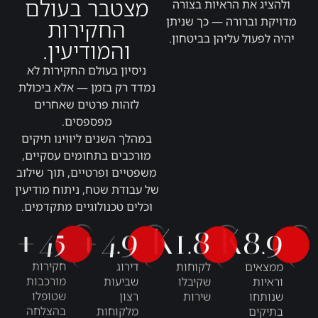
מצטבר בעולם
ולהציג את הראיות בצורה
מדויקת וברורה — כך שניתן
החקירות
יהיה לפעול עליהן בביטחון.
והמודיעין.
ניסיון בעולם החקירות לא
נמדד רק בזמן — אלא ביכולת
לזהות פרטים שאחרים
מפספסים.
במהלך השנים ליווינו תיקים
מורכבים בתחומים עסקיים,
משפטיים ופרטיים, תוך שילוב
של עבודת שטח, ניתוח מודיעין
וכלים טכנולוגיים מתקדמים.
+
45
+
4.9
K
1.8
K
8.9
ממצאים
לקוחות
דירוג
חקירות
וראיות
שקיבלו
שביעות
מורכבות
שנותחו
שירות
רצון
שטופלו
בתיקים
מלקוחות
בהצלחה