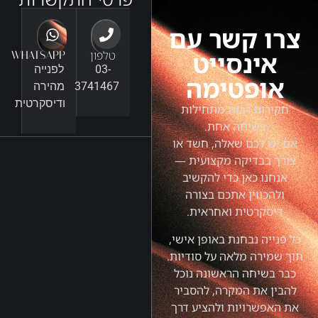
צרו קשר עם
אינסייט
טלפון
WHATSAPP
03-
לפנייה
אופטימה
3741467
מהירה
ודיסקרטית
חקירות רבות מתחילות
בשיחה אחת.
אם יש לכם שאלה, חשד או
צורך בבדיקה מקצועית —
אנחנו כאן כדי להקשיב
ולהכווין אתכם בצורה
דיסקרטית ואחראית.
כל פנייה נבחנת באופן אישי,
תוך שמירה מלאה על סודיות.
כבר בשיחה הראשונה נוכל
להבין את המקרה, להסביר
את האפשרויות ולהציע דרך