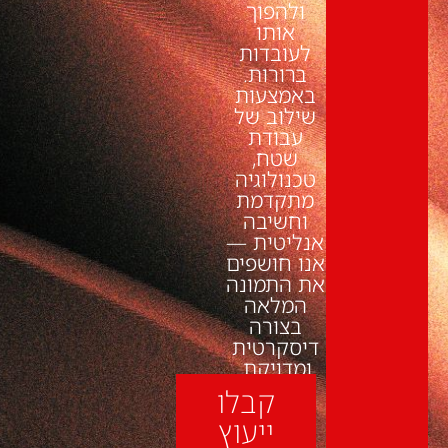
ולהפוך
אותו
לעובדות
ברורות.
באמצעות
שילוב של
עבודת
שטח,
טכנולוגיה
מתקדמת
וחשיבה
אנליטית —
אנו חושפים
את התמונה
המלאה
בצורה
דיסקרטית
ומדויקת.
קבלו
ייעוץ