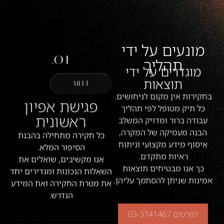
מונעים על ידי
01.
תהליך
מוגדרים על ידי
תוצאות
MEET
בחקירות אין מקום לניחושים.
פגישת אפיון
כל תיק מטופל לפי תהליך
ראשונית
עבודה ברור ומדויק המשלב
הבנה מעמיקה של המקרה,
כל חקירה מתחילה בהבנת
איסוף מידע מקצועי וניתוח
הסיפור המלא.
ראיות מתקדם.
אנו מקשיבים, שואלים את
כך אנו מבטיחים תוצאות
השאלות הנכונות ומגדירים יחד
אמינות שניתן להסתמך עליהן.
את מטרת החקירה ואת המידע
הנדרש.
לפרטים 03-3741467