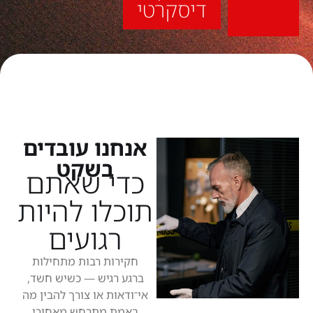
דיסקרטי
אנחנו עובדים
בשקט
כדי שאתם
תוכלו להיות
רגועים
חקירות רבות מתחילות
ברגע רגיש — כשיש חשד,
אי־ודאות או צורך להבין מה
באמת מתרחש מאחורי