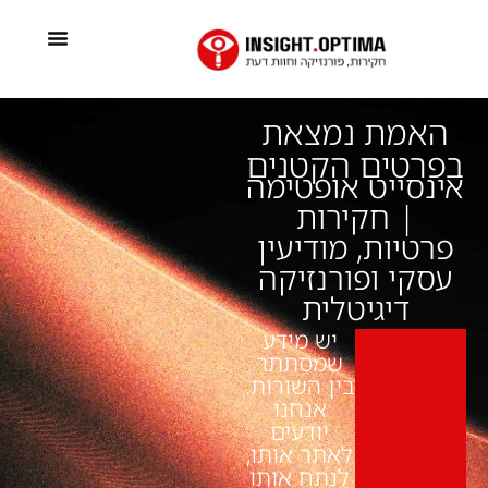
האמת נמצאת
בפרטים הקטנים
אינסייט אופטימה
| חקירות
פרטיות, מודיעין
עסקי ופורנזיקה
דיגיטלית
יש מידע
שמסתתר
בין השורות.
אנחנו
יודעים
לאתר אותו,
לנתח אותו