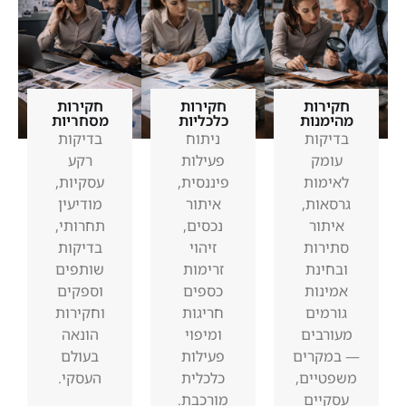
חקירות
חקירות
חקירות
מהימנות
כלכליות
מסחריות
בדיקות
ניתוח
בדיקות
עומק
פעילות
רקע
לאימות
פיננסית,
עסקיות,
גרסאות,
איתור
מודיעין
איתור
נכסים,
תחרותי,
סתירות
זיהוי
בדיקות
ובחינת
זרימות
שותפים
אמינות
כספים
וספקים
גורמים
חריגות
וחקירות
מעורבים
ומיפוי
הונאה
— במקרים
פעילות
בעולם
משפטיים,
כלכלית
העסקי.
עסקיים
מורכבת.