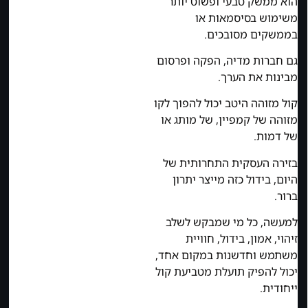
הוא ממשק טבעי ופשוט יותר
משימוש בסיסמאות או
בממשקים מסובכים.
גם חברות מדיה, הפקה ופרסום
מבינות את הערך.
קול מזוהה היטב יכול להפוך לקו
מזוהה של קמפיין, של מותג או
של דמות.
בזירה העסקית התחרותית של
היום, בידול כזה מייצר יתרון
ברור.
למעשה, כל מי שמבקש לשלב
זיהוי, אמון, בידול, חוויית
משתמש וחדשנות במקום אחד,
יכול להפיק תועלת מטביעת קול
ייחודית.