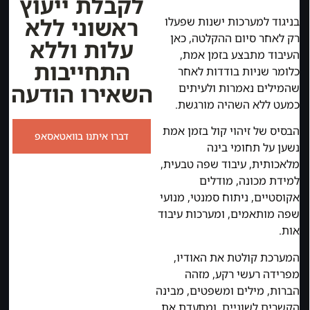
לקבלת ייעוץ
ראשוני ללא
בניגוד למערכות ישנות שפעלו
רק לאחר סיום ההקלטה, כאן
עלות וללא
העיבוד מתבצע בזמן אמת,
התחייבות
כלומר שניות בודדות לאחר
השאירו הודעה
שהמילים נאמרות ולעיתים
כמעט ללא השהיה מורגשת.
הבסיס של זיהוי קול בזמן אמת
דברו איתנו בוואטאסאפ
נשען על תחומי בינה
מלאכותית, עיבוד שפה טבעית,
למידת מכונה, מודלים
אקוסטיים, ניתוח סמנטי, מנועי
שפה מותאמים, ומערכות עיבוד
אות.
המערכת קולטת את האודיו,
מפרידה רעשי רקע, מזהה
הברות, מילים ומשפטים, מבינה
הקשרים לשוניים, ומתעדת את