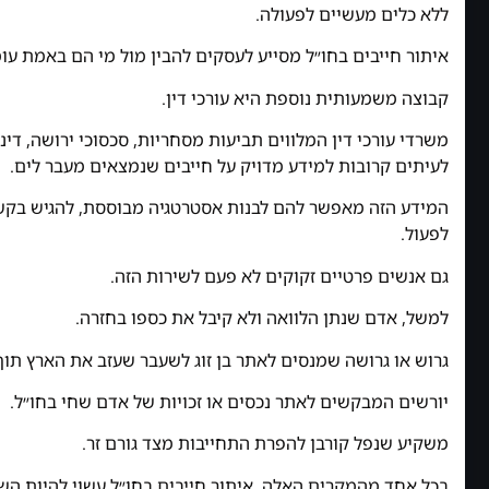
ללא כלים מעשיים לפעולה.
איתור חייבים בחו״ל מסייע לעסקים להבין מול מי הם באמת עומ
קבוצה משמעותית נוספת היא עורכי דין.
משרדי עורכי דין המלווים תביעות מסחריות, סכסוכי ירושה, דינ
לעיתים קרובות למידע מדויק על חייבים שנמצאים מעבר לים.
המידע הזה מאפשר להם לבנות אסטרטגיה מבוססת, להגיש בקש
לפעול.
גם אנשים פרטיים זקוקים לא פעם לשירות הזה.
למשל, אדם שנתן הלוואה ולא קיבל את כספו בחזרה.
גרוש או גרושה שמנסים לאתר בן זוג לשעבר שעזב את הארץ ת
יורשים המבקשים לאתר נכסים או זכויות של אדם שחי בחו״ל.
משקיע שנפל קורבן להפרת התחייבות מצד גורם זר.
בכל אחד מהמקרים האלה, איתור חייבים בחו״ל עשוי להיות השל